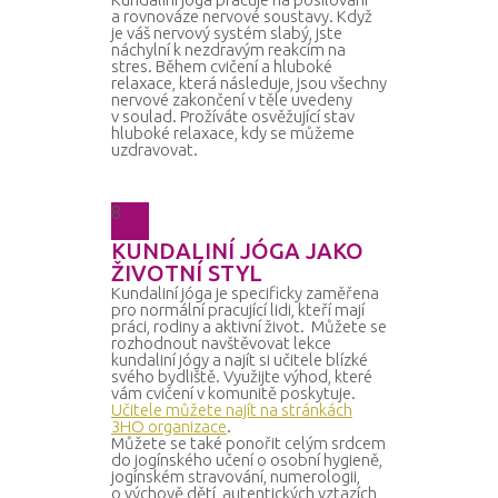
a rovnováze nervové soustavy. Když
je váš nervový systém slabý, jste
náchylní k nezdravým reakcím na
stres. Během cvičení a hluboké
relaxace, která následuje, jsou všechny
nervové zakončení v těle uvedeny
v soulad. Prožíváte osvěžující stav
hluboké relaxace, kdy se můžeme
uzdravovat.
8
KUNDALINÍ JÓGA JAKO
ŽIVOTNÍ STYL
Kundaliní jóga je specificky zaměřena
pro normální pracující lidi, kteří mají
práci, rodiny a aktivní život. Můžete se
rozhodnout navštěvovat lekce
kundaliní jógy a najít si učitele blízké
svého bydliště. Využijte výhod, které
vám cvičení v komunitě poskytuje.
Učitele můžete najít na stránkách
3HO organizace
.
Můžete se také ponořit celým srdcem
do jogínského učení o osobní hygieně,
jogínském stravování, numerologii,
o výchově dětí, autentických vztazích,