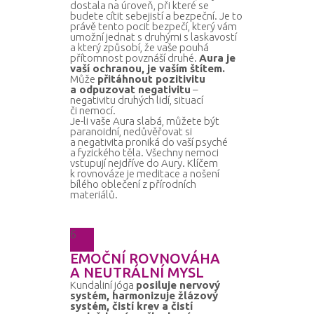
dostala na úroveň, při které se
budete cítit sebejistí a bezpeční. Je to
právě tento pocit bezpečí, který vám
umožní jednat s druhými s laskavostí
a který způsobí, že vaše pouhá
přítomnost povznáší druhé.
Aura je
vaší ochranou, je vaším štítem.
Může
přitáhnout pozitivitu
a odpuzovat negativitu
–
negativitu druhých lidí, situací
či nemocí.
Je-li vaše Aura slabá, můžete být
paranoidní, nedůvěřovat si
a negativita proniká do vaší psyché
a fyzického těla. Všechny nemoci
vstupují nejdříve do Aury. Klíčem
k rovnováze je meditace a nošení
bílého oblečení z přírodních
materiálů.
6
EMOČNÍ ROVNOVÁHA
A NEUTRÁLNÍ MYSL
Kundaliní jóga
posiluje nervový
systém, harmonizuje žlázový
systém, čistí krev a čistí