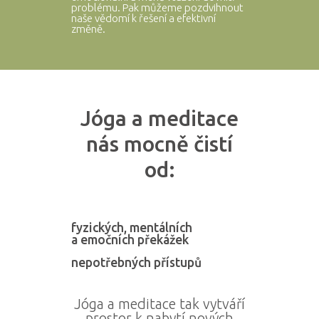
problému. Pak můžeme pozdvihnout
naše vědomí k řešení a efektivní
změně.
Jóga a meditace
nás mocně čistí
od:
fyzických, mentálních
a emočních překážek
nepotřebných přístupů
Jóga a meditace tak vytváří
prostor k nabytí nových