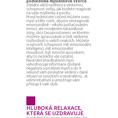
podvědomé myšlenkové vzorce
.
Získáte větší nadhled a vědomou
schopnost volby, jak budete reagovat
na vaše myšlenky a pocity.
Prostřednictvím cvičení můžete svou
mysl a tělo cvičit, abyste nereagovali
emocionálně – nikoliv potlačováním
emocí, ale rozvíjením nárazníkové
zóny, skrz časoprostorem, ve kterém
můžete zpracovávat a činit vědomá
rozhodnutí o vašich reakcích. Můžete
si vytvořit schopnost mít emocionální
inteligenci, mít emocionální
moudrost, být emoční způsobem,
aby to nezničilo vše ostatní.
Neutrální (meditativní) mysl
vyhodnocuje informace dodané
negativní a pozitivní myslí a do 9
sekund vám poskytne vedení v dané
situaci se soucitem a neutralitou. Je
velmi intuitivní a umožňuje vám
přístup k vaší duši.
7
HLUBOKÁ RELAXACE,
KTERÁ SE UZDRAVUJE
Kundaliní jóga pracuje na posilování