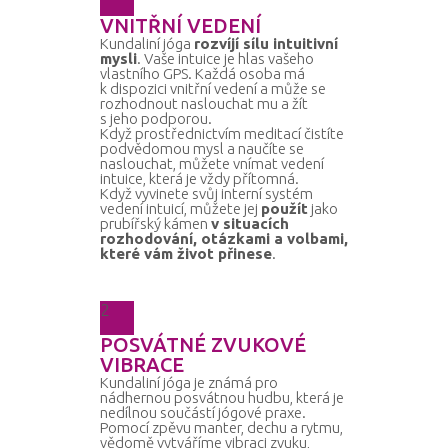
VNITŘNÍ VEDENÍ
Kundaliní jóga
rozvíjí sílu intuitivní
mysli
. Vaše intuice je hlas vašeho
vlastního GPS. Každá osoba má
k dispozici vnitřní vedení a může se
rozhodnout naslouchat mu a žít
s jeho podporou.
Když prostřednictvím meditací čistíte
podvědomou mysl a naučíte se
naslouchat, můžete vnímat vedení
intuice, která je vždy přítomná.
Když vyvinete svůj interní systém
vedení intuicí, můžete jej
použít
jako
prubířský kámen
v situacích
rozhodování, otázkami a volbami,
které vám život přinese
.
2
POSVÁTNÉ ZVUKOVÉ
VIBRACE
Kundaliní jóga je známá pro
nádhernou posvátnou hudbu, která je
nedílnou součástí jógové praxe.
Pomocí zpěvu manter, dechu a rytmu,
vědomě vytváříme vibraci zvuku,