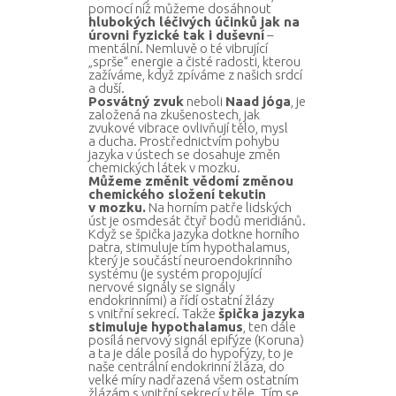
pomocí níž můžeme dosáhnout
hlubokých léčivých účinků jak na
úrovni fyzické tak i duševní
–
mentální. Nemluvě o té vibrující
„sprše“ energie a čisté radosti, kterou
zažíváme, když zpíváme z našich srdcí
a duší.
Posvátný zvuk
neboli
Naad jóga
, je
založená na zkušenostech, jak
zvukové vibrace ovlivňují tělo, mysl
a ducha. Prostřednictvím pohybu
jazyka v ústech se dosahuje změn
chemických látek v mozku.
Můžeme změnit vědomí změnou
chemického složení tekutin
v mozku.
Na horním patře lidských
úst je osmdesát čtyř bodů meridiánů.
Když se špička jazyka dotkne horního
patra, stimuluje tím hypothalamus,
který je součástí neuroendokrinního
systému (je systém propojující
nervové signály se signály
endokrinními) a řídí ostatní žlázy
s vnitřní sekrecí. Takže
špička jazyka
stimuluje hypothalamus
, ten dále
posílá nervový signál epifýze (Koruna)
a ta je dále posílá do hypofýzy, to je
naše centrální endokrinní žláza, do
velké míry nadřazená všem ostatním
žlázám s vnitřní sekrecí v těle. Tím se