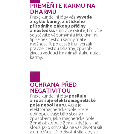
PŘEMĚŇTE KARMU NA
DHARMU
Praxe kundaliní jógy vás
vyvede
z cyklu karmy, z etického
přírodního zákonu příčiny
a následku.
Čím více cvičíte, tím více
se stáváte vědomými a intuitivními.
Spíše než cestou karmy máte
možnost jít po cestě k univerzální
pravdě, cestou Dharmy, způsob
života vedoucí k minimální akumulaci
karmy.
5
OCHRANA PŘED
NEGATIVITOU
Praxe kundaliní jógy
posiluje
a rozšiřuje elektromagnetické
pole neboli auru
. Aura je
elektromagnetické pole, které
obklopuje vaše tělo stejným
způsobem, jako magnetické pole
Země obklopuje Zemi. Když je silné,
slouží jako schránka na vaši životní sílu
a umožňuje této životní síle, aby se