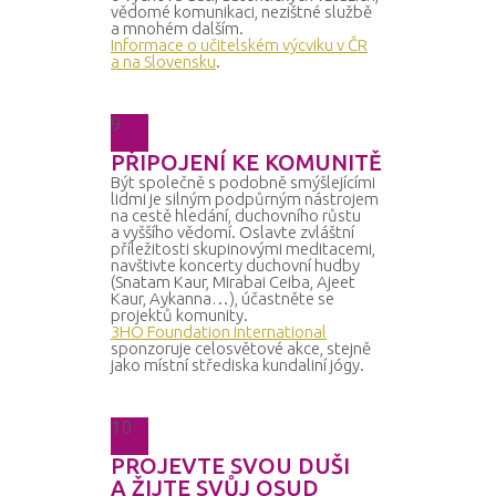
vědomé komunikaci, nezištné službě
a mnohém dalším.
Informace o učitelském výcviku v ČR
a na Slovensku
.
9
PŘIPOJENÍ KE KOMUNITĚ
Být společně s podobně smýšlejícími
lidmi je silným podpůrným nástrojem
na cestě hledání, duchovního růstu
a vyššího vědomí. Oslavte zvláštní
příležitosti skupinovými meditacemi,
navštivte koncerty duchovní hudby
(Snatam Kaur, Mirabai Ceiba, Ajeet
Kaur, Aykanna…), účastněte se
projektů komunity.
3HO Foundation International
sponzoruje celosvětové akce, stejně
jako místní střediska kundaliní jógy.
10
PROJEVTE SVOU DUŠI
A ŽIJTE SVŮJ OSUD