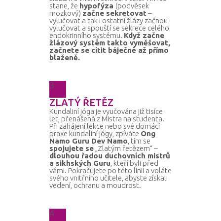
stane, že
hypofýza
(podvěsek
mozkový)
začne sekretovat
–
vylučovat a tak i ostatní žlázy začnou
vylučovat a spouští se sekrece celého
endokrinního systému.
Když začne
žlázový systém takto vyměšovat,
začnete se cítit báječně až přímo
blaženě.
3
ZLATÝ ŘETĚZ
Kundaliní jóga je vyučována již tisíce
let, přenášená z Mistra na studenta.
Při zahájení lekce nebo své domácí
praxe kundaliní jógy, zpíváte
Ong
Namo Guru Dev Namo
, tím se
spojujete se
„Zlatým řetězem“ –
dlouhou řadou duchovních mistrů
a sikhských Guru
, kteří byli před
vámi. Pokračujete po této linii a voláte
svého vnitřního učitele, abyste získali
vedení, ochranu a moudrost.
4