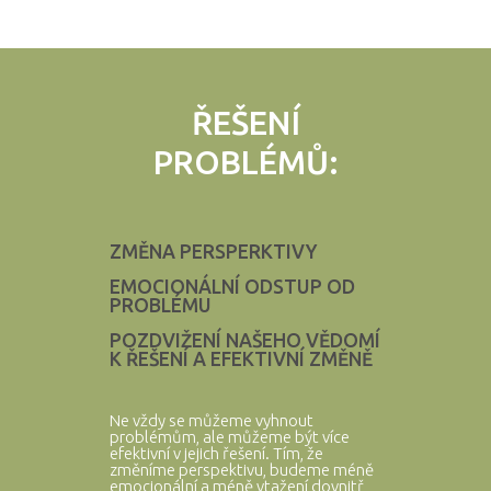
ŘEŠENÍ
PROBLÉMŮ:
ZMĚNA PERSPERKTIVY
EMOCIONÁLNÍ ODSTUP OD
PROBLÉMU
POZDVIŽENÍ NAŠEHO VĚDOMÍ
K ŘEŠENÍ A EFEKTIVNÍ ZMĚNĚ
Ne vždy se můžeme vyhnout
problémům, ale můžeme být více
efektivní v jejich řešení. Tím, že
změníme perspektivu, budeme méně
emocionální a méně vtažení dovnitř