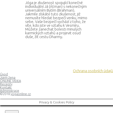
Jóga je zkušenost spojující konečné
individuální Já (Átman) s nekonečným
universálním Bytím (Brahman).
Jakmile získáte tuto zkušenost, již
nemusíte hledat bezpečí venku, mimo
sebe. Vaše bezpečí vychází z toho, že
víte, kdo jste ve vztahu k Vesmíru.
Můžete zanechat bolesti minulých
karmických vztahů a projevit osud
duše, žít cestu Dharmy.
Ochrana osobních údajů
Úvod
Jsem žena
ONLINE VIDEA
Recepty
Kontakt
Administrace
©2018
yogaonline.cz
.
Privacy & Cookies Policy