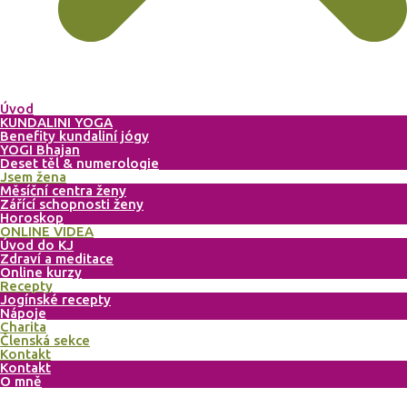
Úvod
KUNDALINI YOGA
Benefity kundaliní jógy
YOGI Bhajan
Deset těl & numerologie
Jsem žena
Měsíční centra ženy
Zářící schopnosti ženy
Horoskop
ONLINE VIDEA
Úvod do KJ
Zdraví a meditace
Online kurzy
Recepty
Jogínské recepty
Nápoje
Charita
Členská sekce
Kontakt
Kontakt
O mně