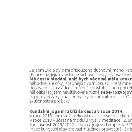
Já jsem Eva a bylo mi přisouzeno duchovní jméno Rad
„Princezna, jejíž ovládnutí duchovní cesty je dosaže
Má cesta hledání, aniž bych vědomě měla konkré
náhodně, ale díky jisté vnější životní situaci, která m
dosavadní sílu vládce a má duše dostala silnou potře
několika let jsem navštěvovala různé
sebe-rozvojové
i s přímými žáky a následovníky duchovního mistra Osh
zkušenosti a prožitky.
Kundaliní jóga mi zkřížila cestu v roce 2014.
V roce 2015 jsem složila zkoušku a stala se učitelkou 1
V roce 2018 – účast na modulu Mysl & meditace; 2. úr
Současnost 2019/ 2022 – Jóga a jógová terapie na FT
Praxe kundaliní jógy provází můj život pravidelně již n