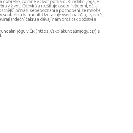
 a dobrého, co mne v život potkalo. Kundaliní jóga je
ra v život. Otevírá a rozšiřuje osobní vědomí, oči a
ostnější, přináší sebepoznání a pochopení, že mnohé
 v souladu a harmonii. Uzdravuje všechna těla, fyzické,
vírají srdeční čakru a dávají nám prožitek božství a
undaliní jógu v ČR ( https://skolakundalinijogy.cz/) a
l.