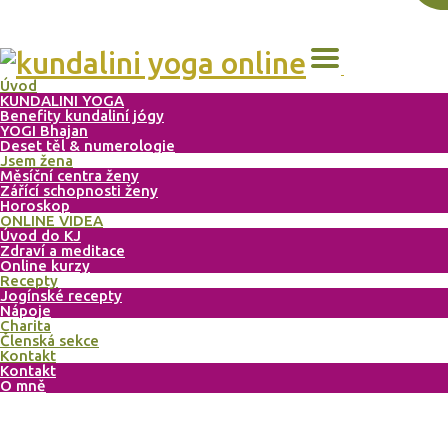
Úvod
KUNDALINI YOGA
Benefity kundaliní jógy
YOGI Bhajan
Deset těl & numerologie
Jsem žena
Měsíční centra ženy
Zářící schopnosti ženy
Horoskop
ONLINE VIDEA
Úvod do KJ
Zdraví a meditace
Online kurzy
Recepty
Jogínské recepty
Nápoje
Charita
Členská sekce
Kontakt
Kontakt
O mně