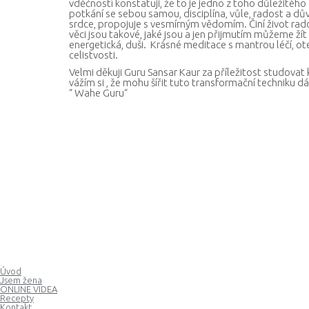
vděčností konstatuji, že to je jedno z toho důležitého
potkání se sebou samou, disciplína, vůle, radost a důvě
srdce, propojuje s vesmírným vědomím. Činí život rad
věci jsou takové, jaké jsou a jen přijmutím můžeme žít
energetická, duši. Krásné meditace s mantrou léčí, ote
celistvosti.
Velmi děkuji Guru Sansar Kaur za příležitost studovat k
vážím si , že mohu šířit tuto transformační techniku dá
“ Wahe Guru“
Úvod
Jsem žena
ONLINE VIDEA
Recepty
Kontakt