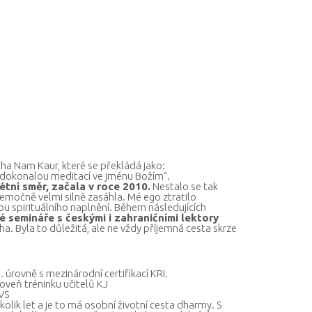
ha Nam Kaur, které se překládá jako:
no dokonalou meditací ve jménu Božím“.
tní směr, začala v roce 2010.
Nestalo se tak
ne emočně velmi silně zasáhla. Mé ego ztratilo
bu spirituálního naplnění. Během následujících
 semináře s českými i zahraničními lektory
a. Byla to důležitá, ale ne vždy příjemná cesta skrze
. úrovně s mezinárodní certifikací KRI.
oveň tréninku učitelů KJ
VS
ěkolik let a je to má osobní životní cesta dharmy. S